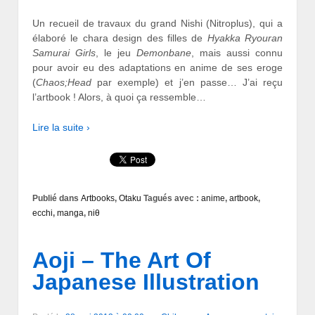
Un recueil de travaux du grand Nishi (Nitroplus), qui a
élaboré le chara design des filles de
Hyakka Ryouran
Samurai Girls
, le jeu
Demonbane
, mais aussi connu
pour avoir eu des adaptations en anime de ses eroge
(
Chaos;Head
par exemple) et j’en passe… J’ai reçu
l’artbook ! Alors, à quoi ça ressemble…
Lire la suite ›
Publié dans
Artbooks
,
Otaku
Tagués avec :
anime
,
artbook
,
ecchi
,
manga
,
niθ
Aoji – The Art Of
Japanese Illustration