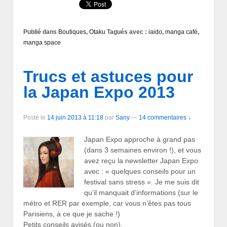
Publié dans
Boutiques
,
Otaku
Tagués avec :
iaido
,
manga café
,
manga space
Trucs et astuces pour
la Japan Expo 2013
Posté le
14 juin 2013 à 11:18
par
Sany
—
14 commentaires ↓
Japan Expo approche à grand pas
(dans 3 semaines environ !), et vous
avez reçu la newsletter Japan Expo
avec : « quelques conseils pour un
festival sans stress ». Je me suis dit
qu’il manquait d’informations (sur le
métro et RER par exemple, car vous n’êtes pas tous
Parisiens, à ce que je sache !)
Petits conseils avisés (ou non).