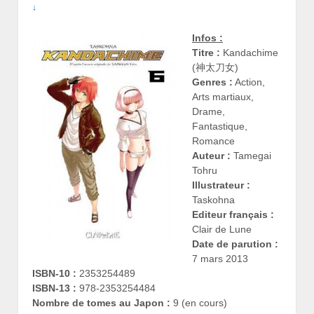
↓
Infos :
Titre :
Kandachime
(神太刀女)
Genres :
Action,
Arts martiaux,
Drame,
Fantastique,
Romance
Auteur :
Tamegai
Tohru
Illustrateur :
Taskohna
Editeur français :
Clair de Lune
Date de parution :
7 mars 2013
ISBN-10 :
2353254489
ISBN-13 :
978-2353254484
Nombre de tomes au Japon :
9 (en cours)