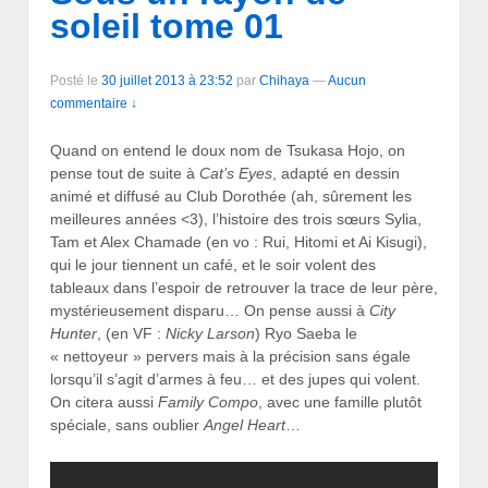
soleil tome 01
Posté le
30 juillet 2013 à 23:52
par
Chihaya
—
Aucun
commentaire ↓
Quand on entend le doux nom de Tsukasa Hojo, on
pense tout de suite à
Cat’s Eyes
, adapté en dessin
animé et diffusé au Club Dorothée (ah, sûrement les
meilleures années <3), l’histoire des trois sœurs Sylia,
Tam et Alex Chamade (en vo : Rui, Hitomi et Ai Kisugi),
qui le jour tiennent un café, et le soir volent des
tableaux dans l’espoir de retrouver la trace de leur père,
mystérieusement disparu… On pense aussi à
City
Hunter
, (en VF :
Nicky Larson
) Ryo Saeba le
« nettoyeur » pervers mais à la précision sans égale
lorsqu’il s’agit d’armes à feu… et des jupes qui volent.
On citera aussi
Family Compo
, avec une famille plutôt
spéciale, sans oublier
Angel Heart
…