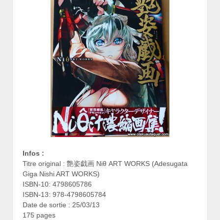
Infos :
Titre original : 艶姿戯画 Niθ ART WORKS (Adesugata
Giga Nishi ART WORKS)
ISBN-10: 4798605786
ISBN-13: 978-4798605784
Date de sortie : 25/03/13
175 pages