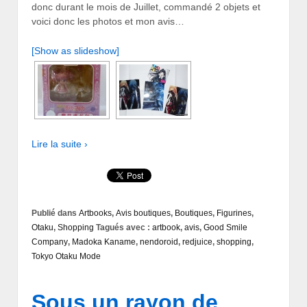
donc durant le mois de Juillet, commandé 2 objets et
voici donc les photos et mon avis…
[Show as slideshow]
Lire la suite ›
Publié dans
Artbooks
,
Avis boutiques
,
Boutiques
,
Figurines
,
Otaku
,
Shopping
Tagués avec :
artbook
,
avis
,
Good Smile
Company
,
Madoka Kaname
,
nendoroid
,
redjuice
,
shopping
,
Tokyo Otaku Mode
Sous un rayon de