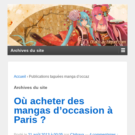
Archives du site
Accueil
›
Publications taguées manga d’occaz
Archives du site
Où acheter des
mangas d’occasion à
Paris ?
Posté le
21 août 2013 à 00:05
par
Chihaya
—
4 commentaires ↓