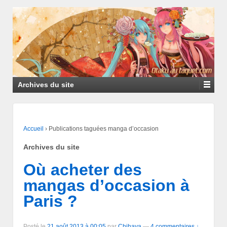
Archives du site
Accueil
›
Publications taguées manga d’occasion
Archives du site
Où acheter des
mangas d’occasion à
Paris ?
Posté le
21 août 2013 à 00:05
par
Chihaya
—
4 commentaires ↓